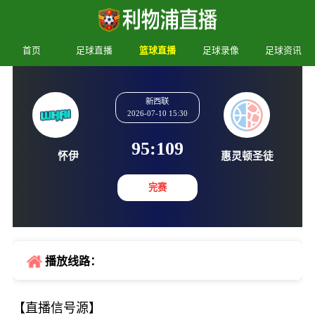
首页
足球直播
篮球直播
足球录像
足球资讯
新西联
2026-07-10 15:30
95
:
109
怀伊
惠灵顿
完赛
播放线路：
【直播信号源】