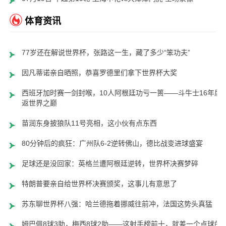
体育资讯
77岁还在解说世界杯，张路这一生，藏了多少“笨功夫”
因凡蒂诺亲自晒照，恭喜罗德里们拿下世界杯大奖
西班牙加时赛一剑封喉，10人阿根廷功亏一篑——斗牛士16年后
返世界之巅
苗润东身披狼队11号亮相，这小伙有点东西
80分钟后的疯狂：广州队6-2逆转佛山，德比战变进球盛宴
足球还是没回家：英格兰遭阿根廷逆转，世界杯决赛梦碎
特朗普要亲自给世界杯决赛颁奖，这事儿有意思了
苏东聊世界杯八强：哈兰德拖着挪威往前冲，法国这势头真猛
姆巴佩8球3助，梅西8球2助——这射手榜前十，就差一个点球的