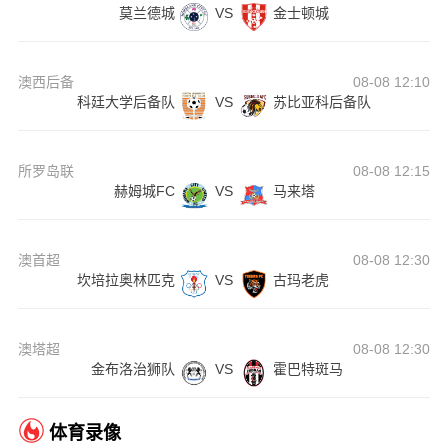
莫兰德城
VS
金士顿城
澳西后备
08-08 12:10
科廷大学后备队
VS
苏比亚科后备队
所罗岛联
08-08 12:15
赫姆城FC
VS
马来塔
澳首超
08-08 12:30
坎培拉奥林匹克
VS
古玛老虎
澳塔超
08-08 12:30
金布洛治狮队
VS
霍巴特斑马
体育录像