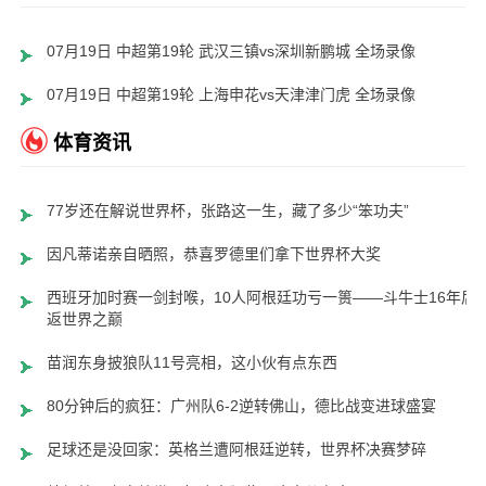
07月19日 中超第19轮 武汉三镇vs深圳新鹏城 全场录像
07月19日 中超第19轮 上海申花vs天津津门虎 全场录像
体育资讯
77岁还在解说世界杯，张路这一生，藏了多少“笨功夫”
因凡蒂诺亲自晒照，恭喜罗德里们拿下世界杯大奖
西班牙加时赛一剑封喉，10人阿根廷功亏一篑——斗牛士16年后
返世界之巅
苗润东身披狼队11号亮相，这小伙有点东西
80分钟后的疯狂：广州队6-2逆转佛山，德比战变进球盛宴
足球还是没回家：英格兰遭阿根廷逆转，世界杯决赛梦碎