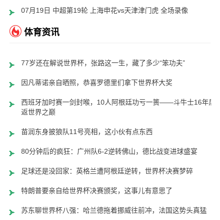
07月19日 中超第19轮 上海申花vs天津津门虎 全场录像
体育资讯
77岁还在解说世界杯，张路这一生，藏了多少“笨功夫”
因凡蒂诺亲自晒照，恭喜罗德里们拿下世界杯大奖
西班牙加时赛一剑封喉，10人阿根廷功亏一篑——斗牛士16年后
返世界之巅
苗润东身披狼队11号亮相，这小伙有点东西
80分钟后的疯狂：广州队6-2逆转佛山，德比战变进球盛宴
足球还是没回家：英格兰遭阿根廷逆转，世界杯决赛梦碎
特朗普要亲自给世界杯决赛颁奖，这事儿有意思了
苏东聊世界杯八强：哈兰德拖着挪威往前冲，法国这势头真猛