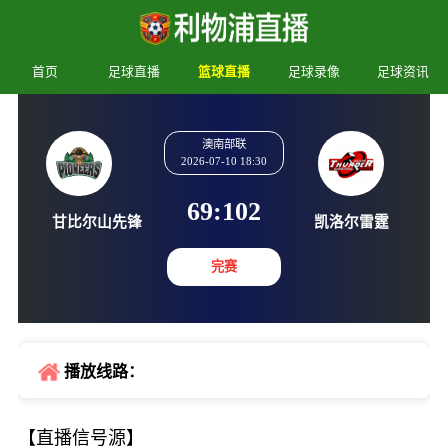
首页
足球直播
篮球直播
足球录像
足球资讯
澳南部联
2026-07-10 18:30
69
:
102
甘比尔山先锋
凯洛尔
完赛
播放线路：
【直播信号源】