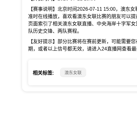
【赛事说明】北京时间2026-07-11 15:00，
准时在线播放，喜欢看澳东女联比赛的朋友可以提
页面索引了相关澳东女联直播、中央海岸十字军女
队历史交锋、两队赛程。
【友好提示】部分比赛将在赛前更新，可能需要您
期，或者以上信号都无效，请进入24直播网查看
澳东女联
相关标签: