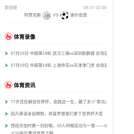
欧协联
08-07 02:00
阿贾克斯
VS
谢尔伯恩
体育录像
07月19日 中超第19轮 武汉三镇vs深圳新鹏城 全场录像
07月19日 中超第19轮 上海申花vs天津津门虎 全场录像
体育资讯
77岁还在解说世界杯，张路这一生，藏了多少“笨功夫”
因凡蒂诺亲自晒照，恭喜罗德里们拿下世界杯大奖
西班牙加时赛一剑封喉，10人阿根廷功亏一篑——斗牛
士16年后重返世界之巅