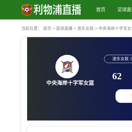
首页
足球直
当前位置：
首页
>
篮球直播
>
澳东女联
>
中央海岸十字军女
澳东女联
2
62
中央海岸十字军女篮