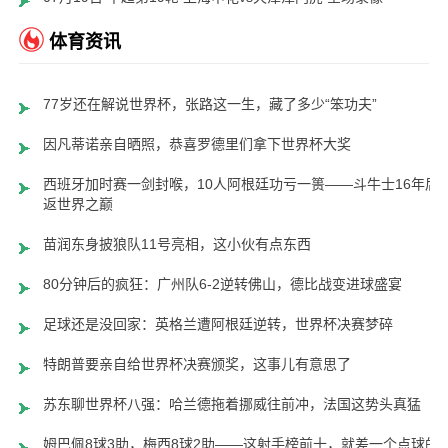
体育资讯
77岁还在解说世界杯，张路这一生，藏了多少“笨功夫”
因凡蒂诺亲自晒照，恭喜罗德里们拿下世界杯大奖
西班牙加时赛一剑封喉，10人阿根廷功亏一篑——斗牛士16年后
返世界之巅
苗润东身披狼队11号亮相，这小伙有点东西
80分钟后的疯狂：广州队6-2逆转佛山，德比战变进球盛宴
足球还是没回家：英格兰遭阿根廷逆转，世界杯决赛梦碎
特朗普要亲自给世界杯决赛颁奖，这事儿有意思了
苏东聊世界杯八强：哈兰德拖着挪威往前冲，法国这势头真猛
姆巴佩8球3助，梅西8球2助——这射手榜前十，就差一个点球的