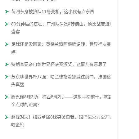
苗润东身披狼队11号亮相，这小伙有点东西
80分钟后的疯狂：广州队6-2逆转佛山，德比战变进球
盛宴
足球还是没回家：英格兰遭阿根廷逆转，世界杯决赛梦
碎
特朗普要亲自给世界杯决赛颁奖，这事儿有意思了
苏东聊世界杯八强：哈兰德拖着挪威往前冲，法国这势
头真猛
姆巴佩8球3助，梅西8球2助——这射手榜前十，就差一
个点球的距离？
巅峰对决！梅西单届8球突破自我，姆巴佩火力全开紧
咬金靴