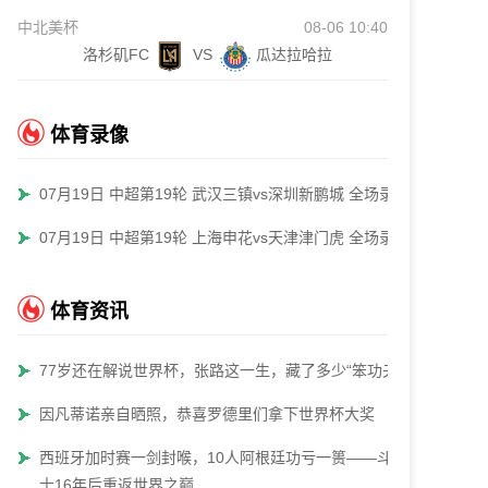
中北美杯
08-06 10:40
洛杉矶FC
VS
瓜达拉哈拉
体育录像
07月19日 中超第19轮 武汉三镇vs深圳新鹏城 全场录像
07月19日 中超第19轮 上海申花vs天津津门虎 全场录像
体育资讯
77岁还在解说世界杯，张路这一生，藏了多少“笨功夫”
因凡蒂诺亲自晒照，恭喜罗德里们拿下世界杯大奖
西班牙加时赛一剑封喉，10人阿根廷功亏一篑——斗牛
士16年后重返世界之巅