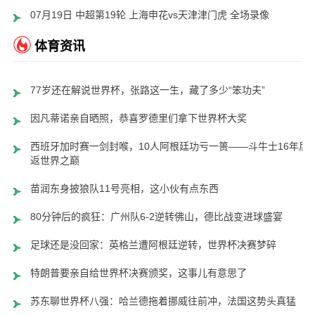
07月19日 中超第19轮 上海申花vs天津津门虎 全场录像
体育资讯
77岁还在解说世界杯，张路这一生，藏了多少“笨功夫”
因凡蒂诺亲自晒照，恭喜罗德里们拿下世界杯大奖
西班牙加时赛一剑封喉，10人阿根廷功亏一篑——斗牛士16年后
返世界之巅
苗润东身披狼队11号亮相，这小伙有点东西
80分钟后的疯狂：广州队6-2逆转佛山，德比战变进球盛宴
足球还是没回家：英格兰遭阿根廷逆转，世界杯决赛梦碎
特朗普要亲自给世界杯决赛颁奖，这事儿有意思了
苏东聊世界杯八强：哈兰德拖着挪威往前冲，法国这势头真猛