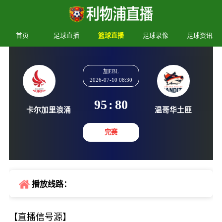
首页
足球直播
篮球直播
足球录像
足球资讯
加EBL
2026-07-10 08:30
95
:
80
卡尔加里浪涌
温哥华
完赛
播放线路：
【直播信号源】