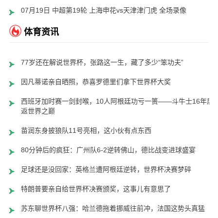
07月19日 中超第19轮 上海申花vs天津津门虎 全场录像
体育资讯
77岁还在解说世界杯，张路这一生，藏了多少“笨功夫”
因凡蒂诺亲自晒照，恭喜罗德里们拿下世界杯大奖
西班牙加时赛一剑封喉，10人阿根廷功亏一篑——斗牛士16年后
返世界之巅
苗润东身披狼队11号亮相，这小伙有点东西
80分钟后的疯狂：广州队6-2逆转佛山，德比战变进球盛宴
足球还是没回家：英格兰遭阿根廷逆转，世界杯决赛梦碎
特朗普要亲自给世界杯决赛颁奖，这事儿有意思了
苏东聊世界杯八强：哈兰德拖着挪威往前冲，法国这势头真猛