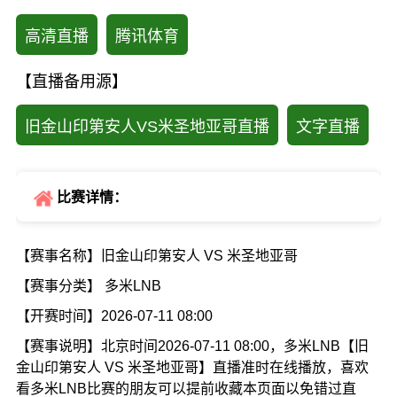
高清直播
腾讯体育
【直播备用源】
旧金山印第安人VS米圣地亚哥直播
文字直播
比赛详情：
【赛事名称】旧金山印第安人 VS 米圣地亚哥
【赛事分类】 多米LNB
【开赛时间】2026-07-11 08:00
【赛事说明】北京时间2026-07-11 08:00，多米LNB【旧
金山印第安人 VS 米圣地亚哥】直播准时在线播放，喜欢
看多米LNB比赛的朋友可以提前收藏本页面以免错过直