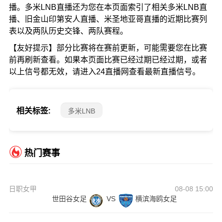
播。多米LNB直播还为您在本页面索引了相关多米LNB直
播、旧金山印第安人直播、米圣地亚哥直播的近期比赛列
表以及两队历史交锋、两队赛程。
【友好提示】部分比赛将在赛前更新，可能需要您在比赛
前再刷新查看。如果本页面比赛已经过期已经过期，或者
以上信号都无效，请进入24直播网查看最新直播信号。
相关标签:
多米LNB
热门赛事
日职女甲
08-08 15:00
世田谷女足
VS
横滨海鸥女足