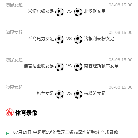
澳昆女超
08-08 15:00
米切尔顿女足
VS
北湖联女足
澳昆女超
08-08 15:00
半岛电力女足
VS
洛根利泰柠女足
澳昆女超
08-08 15:00
佛吉尼亚联女足
VS
南查理斯顿布女足
澳昆女超
08-08 15:00
格兰女足
VS
棕榈滩女足
体育录像
07月19日 中超第19轮 武汉三镇vs深圳新鹏城 全场录像