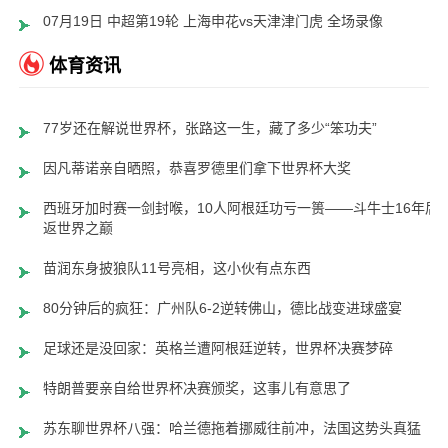
07月19日 中超第19轮 上海申花vs天津津门虎 全场录像
体育资讯
77岁还在解说世界杯，张路这一生，藏了多少“笨功夫”
因凡蒂诺亲自晒照，恭喜罗德里们拿下世界杯大奖
西班牙加时赛一剑封喉，10人阿根廷功亏一篑——斗牛士16年后
返世界之巅
苗润东身披狼队11号亮相，这小伙有点东西
80分钟后的疯狂：广州队6-2逆转佛山，德比战变进球盛宴
足球还是没回家：英格兰遭阿根廷逆转，世界杯决赛梦碎
特朗普要亲自给世界杯决赛颁奖，这事儿有意思了
苏东聊世界杯八强：哈兰德拖着挪威往前冲，法国这势头真猛