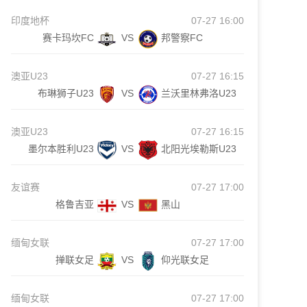
印度地杯
07-27 16:00
赛卡玛坎FC
VS
邦警察FC
澳亚U23
07-27 16:15
布琳狮子U23
VS
兰沃里林弗洛U23
澳亚U23
07-27 16:15
墨尔本胜利U23
VS
北阳光埃勒斯U23
友谊赛
07-27 17:00
格鲁吉亚
VS
黑山
缅甸女联
07-27 17:00
掸联女足
VS
仰光联女足
缅甸女联
07-27 17:00