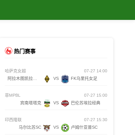
热门赛事
哈萨克女超
07-27 14:00
阿拉木图凯拉特女足
VS
FK乌里托女足
菲MPBL
07-27 15:00
宾南塔塔克
VS
巴伦苏埃拉经典
印西隆联
07-27 15:30
马尔比苏SC
VS
卢姆什亚普SC