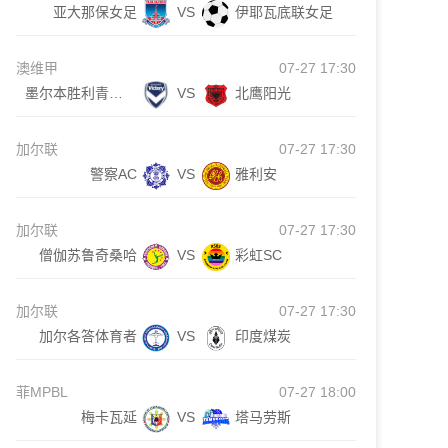
亚大那保女足
VS
伊耶瓦底联女足
澳维甲
07-27 17:30
墨尔本胜利青年队
VS
北鹰阳光
加尔联
07-27 17:30
警察AC
VS
雅利安
加尔联
07-27 17:30
僧伽苏鲁奇桑哈
VS
彩虹SC
加尔联
07-27 17:30
加尔各答体育者
VS
印度煤炭
菲MPBL
07-27 18:00
梅卡瓦延
VS
塔马劳斯