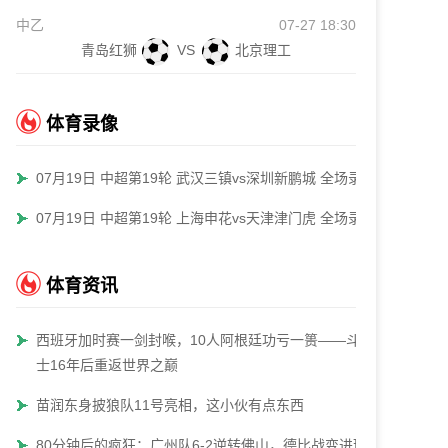
中乙
07-27 18:30
青岛红狮
VS
北京理工
体育录像
07月19日 中超第19轮 武汉三镇vs深圳新鹏城 全场录像
07月19日 中超第19轮 上海申花vs天津津门虎 全场录像
体育资讯
西班牙加时赛一剑封喉，10人阿根廷功亏一篑——斗牛
士16年后重返世界之巅
苗润东身披狼队11号亮相，这小伙有点东西
80分钟后的疯狂：广州队6-2逆转佛山，德比战变进球