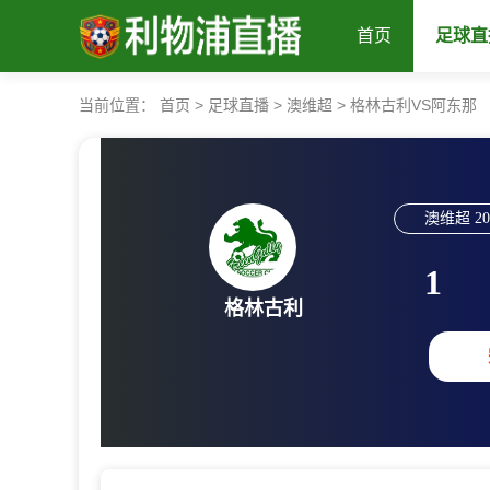
首页
足球直
当前位置：
首页
>
足球直播
>
澳维超
>
格林古利VS阿东那
澳维超
20
1
格林古利