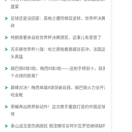
盛宴
足球还是没回家：英格兰遭阿根廷逆转，世界杯决赛梦
碎
特朗普要亲自给世界杯决赛颁奖，这事儿有意思了
苏东聊世界杯八强：哈兰德拖着挪威往前冲，法国这势
头真猛
姆巴佩8球3助，梅西8球2助——这射手榜前十，就差一
个点球的距离？
巅峰对决！梅西单届8球突破自我，姆巴佩火力全开紧
咬金靴
荣耀再出跨界新动作！这次携手董路打造的中国足球小
将
泰山战玉昆伤病困扰 宿茂臻坦言阿尔瓦罗恐继续缺阵