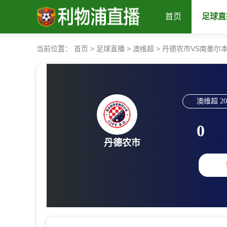
首页
足球直
当前位置：
首页
>
足球直播
>
澳维超
>
丹德农市VS南墨尔
澳维超
20
0
丹德农市