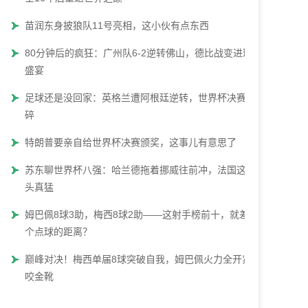
苗润东身披狼队11号亮相，这小伙有点东西
80分钟后的疯狂：广州队6-2逆转佛山，德比战变进球
盛宴
足球还是没回家：英格兰遭阿根廷逆转，世界杯决赛梦
碎
特朗普要亲自给世界杯决赛颁奖，这事儿有意思了
苏东聊世界杯八强：哈兰德拖着挪威往前冲，法国这势
头真猛
姆巴佩8球3助，梅西8球2助——这射手榜前十，就差一
个点球的距离？
巅峰对决！梅西单届8球突破自我，姆巴佩火力全开紧
咬金靴