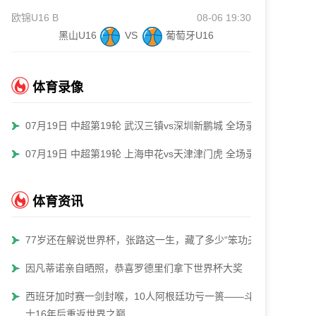
欧锦U16 B
08-06 19:30
黑山U16
VS
葡萄牙U16
体育录像
07月19日 中超第19轮 武汉三镇vs深圳新鹏城 全场录像
07月19日 中超第19轮 上海申花vs天津津门虎 全场录像
体育资讯
77岁还在解说世界杯，张路这一生，藏了多少“笨功夫”
因凡蒂诺亲自晒照，恭喜罗德里们拿下世界杯大奖
西班牙加时赛一剑封喉，10人阿根廷功亏一篑——斗牛
士16年后重返世界之巅