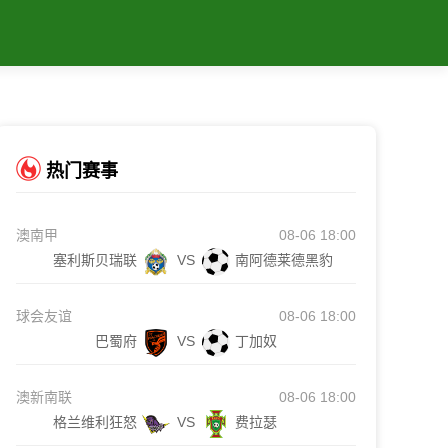
热门赛事
澳南甲
08-06 18:00
塞利斯贝瑞联
VS
南阿德莱德黑豹
球会友谊
08-06 18:00
巴蜀府
VS
丁加奴
澳新南联
08-06 18:00
格兰维利狂怒
VS
费拉瑟