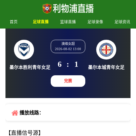
首页
足球直播
篮球直播
足球录像
足球资讯
澳维女超
2026-08-02 13:00
6
:
1
墨尔本胜利青年女足
墨尔本城青
完赛
播放线路：
【直播信号源】