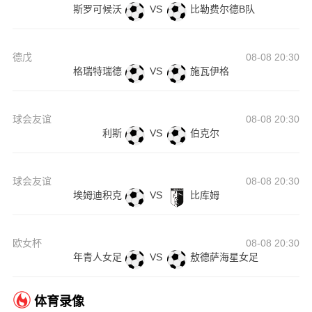
斯罗可候沃
VS
比勒费尔德B队
德戊
08-08 20:30
格瑞特瑞德
VS
施瓦伊格
球会友谊
08-08 20:30
利斯
VS
伯克尔
球会友谊
08-08 20:30
埃姆迪积克
VS
比库姆
欧女杯
08-08 20:30
年青人女足
VS
敖德萨海星女足
体育录像