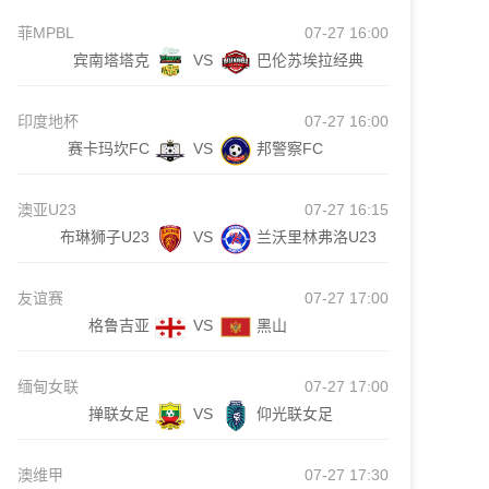
菲MPBL
07-27 16:00
宾南塔塔克
VS
巴伦苏埃拉经典
印度地杯
07-27 16:00
赛卡玛坎FC
VS
邦警察FC
澳亚U23
07-27 16:15
布琳狮子U23
VS
兰沃里林弗洛U23
友谊赛
07-27 17:00
格鲁吉亚
VS
黑山
缅甸女联
07-27 17:00
掸联女足
VS
仰光联女足
澳维甲
07-27 17:30