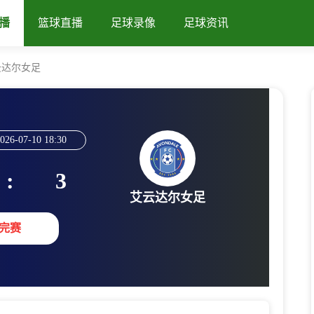
播
篮球直播
足球录像
足球资讯
云达尔女足
026-07-10 18:30
:
3
艾云达尔女足
完赛