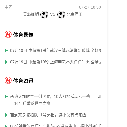
中乙
07-27 18:30
青岛红狮
VS
北京理工
体育录像
07月19日 中超第19轮 武汉三镇vs深圳新鹏城 全场录像
07月19日 中超第19轮 上海申花vs天津津门虎 全场录像
体育资讯
西班牙加时赛一剑封喉，10人阿根廷功亏一篑——斗牛
士16年后重返世界之巅
苗润东身披狼队11号亮相，这小伙有点东西
80分钟后的疯狂：广州队6-2逆转佛山，德比战变进球