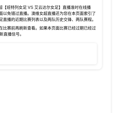
澳维女超【班特列女足 VS 艾云达尔女足】直播准时在线播
面以免错过直播。澳维女超直播还为您在本页面索引了
足直播的近期比赛列表以及两队历史交锋、两队赛程。
在比赛前再刷新查看。如果本页面比赛已经过期已经过
最新直播信号。