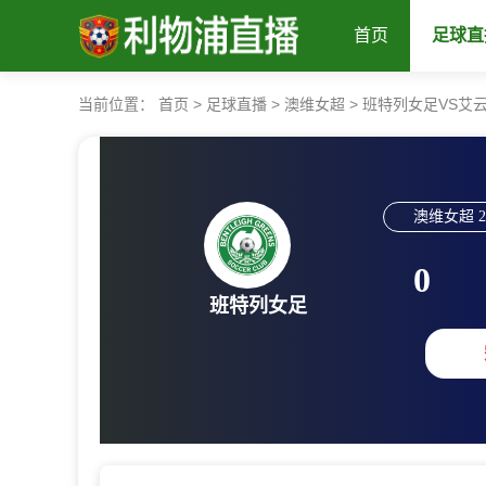
首页
足球直
当前位置：
首页
>
足球直播
>
澳维女超
>
班特列女足VS艾
澳维女超
2
0
班特列女足