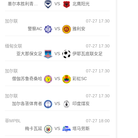
墨尔本胜利青年队
VS
北鹰阳光
加尔联
07-27 17:30
警察AC
VS
雅利安
缅甸女联
07-27 17:30
亚大那保女足
VS
伊耶瓦底联女足
加尔联
07-27 17:30
僧伽苏鲁奇桑哈
VS
彩虹SC
加尔联
07-27 17:30
加尔各答体育者
VS
印度煤炭
菲MPBL
07-27 18:00
梅卡瓦延
VS
塔马劳斯