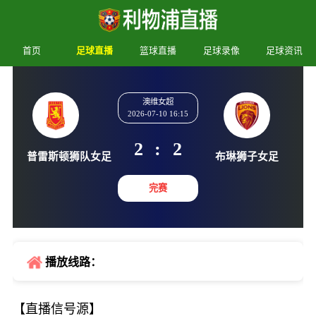
首页
足球直播
篮球直播
足球录像
足球资讯
澳维女超
2026-07-10 16:15
2
:
2
普雷斯顿狮队女足
布琳狮子
完赛
播放线路：
【直播信号源】