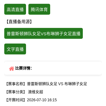
高清直播
腾讯体育
【直播备用源】
普雷斯顿狮队女足VS布琳狮子女足直播
文字直播
比赛详情：
【赛事名称】普雷斯顿狮队女足 VS 布琳狮子女足
【赛事分类】 澳维女超
【开赛时间】2026-07-10 16:15