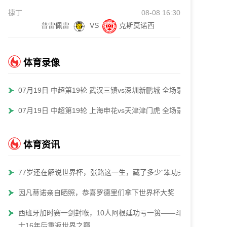
捷丁
08-08 16:30
普雷佩雷
VS
克斯莫诺西
体育录像
07月19日 中超第19轮 武汉三镇vs深圳新鹏城 全场录像
07月19日 中超第19轮 上海申花vs天津津门虎 全场录像
体育资讯
77岁还在解说世界杯，张路这一生，藏了多少“笨功夫”
因凡蒂诺亲自晒照，恭喜罗德里们拿下世界杯大奖
西班牙加时赛一剑封喉，10人阿根廷功亏一篑——斗牛
士16年后重返世界之巅