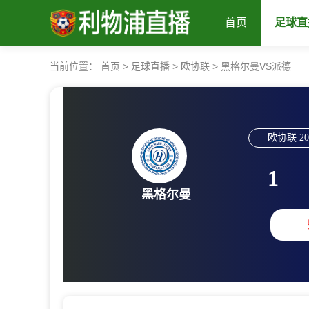
首页
足球直
当前位置：
首页
>
足球直播
>
欧协联
>
黑格尔曼VS派德
欧协联
20
1
黑格尔曼