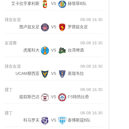
艾卡拉亨拿利斯
VS
赫塔菲B队
球会友谊
08-08 16:30
图卢兹女足
VS
罗德兹女足
友谊赛
08-08 16:30
虎尾科大
VS
台湾啤酒
球会友谊
08-08 16:30
UCAM穆西亚
VS
奥瑞韦拉
捷丁
08-08 16:30
般奴斯巴达
VS
FS特热比奇
捷丁
08-08 16:30
科马罗夫
VS
泰博斯寇B队