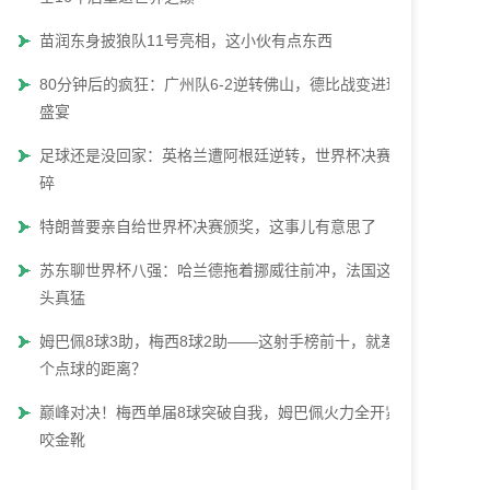
苗润东身披狼队11号亮相，这小伙有点东西
80分钟后的疯狂：广州队6-2逆转佛山，德比战变进球
盛宴
足球还是没回家：英格兰遭阿根廷逆转，世界杯决赛梦
碎
特朗普要亲自给世界杯决赛颁奖，这事儿有意思了
苏东聊世界杯八强：哈兰德拖着挪威往前冲，法国这势
头真猛
姆巴佩8球3助，梅西8球2助——这射手榜前十，就差一
个点球的距离？
巅峰对决！梅西单届8球突破自我，姆巴佩火力全开紧
咬金靴