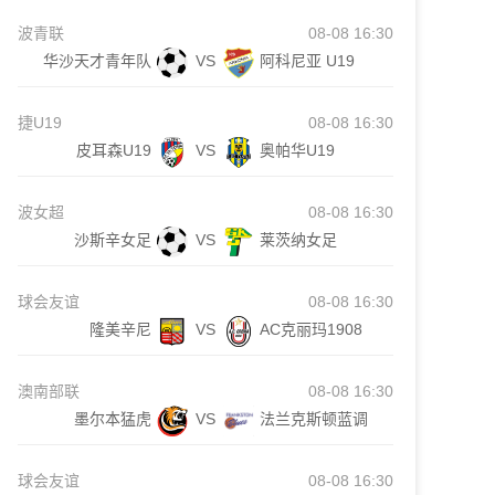
波青联
08-08 16:30
华沙天才青年队
VS
阿科尼亚 U19
捷U19
08-08 16:30
皮耳森U19
VS
奥帕华U19
波女超
08-08 16:30
沙斯辛女足
VS
莱茨纳女足
球会友谊
08-08 16:30
隆美辛尼
VS
AC克丽玛1908
澳南部联
08-08 16:30
墨尔本猛虎
VS
法兰克斯顿蓝调
球会友谊
08-08 16:30