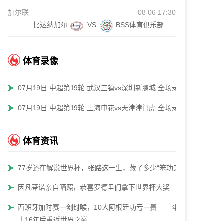
加尔联
08-06 17:30
比达纳加尔
VS
BSS体育俱乐部
体育录像
07月19日 中超第19轮 武汉三镇vs深圳新鹏城 全场录像
07月19日 中超第19轮 上海申花vs天津津门虎 全场录像
体育资讯
77岁还在解说世界杯，张路这一生，藏了多少“笨功夫”
因凡蒂诺亲自晒照，恭喜罗德里们拿下世界杯大奖
西班牙加时赛一剑封喉，10人阿根廷功亏一篑——斗牛
士16年后重返世界之巅