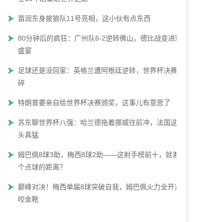
苗润东身披狼队11号亮相，这小伙有点东西
80分钟后的疯狂：广州队6-2逆转佛山，德比战变进球
盛宴
足球还是没回家：英格兰遭阿根廷逆转，世界杯决赛梦
碎
特朗普要亲自给世界杯决赛颁奖，这事儿有意思了
苏东聊世界杯八强：哈兰德拖着挪威往前冲，法国这势
头真猛
姆巴佩8球3助，梅西8球2助——这射手榜前十，就差一
个点球的距离？
巅峰对决！梅西单届8球突破自我，姆巴佩火力全开紧
咬金靴