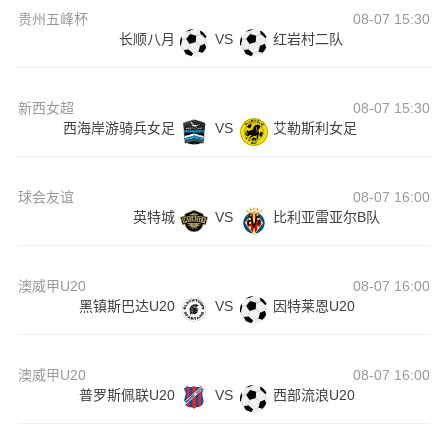
贵州五峰杯
08-07 15:30
长顺八月
VS
红岩村二队
新西女超
08-07 15:30
西海岸游骑兵女足
VS
艾勒斯利女足
球会友谊
08-07 16:00
英特城
VS
比利亚雷亚尔B队
澳威甲U20
08-07 16:00
黑镇斯巴达U20
VS
因特莱恩U20
澳威甲U20
08-07 16:00
普罗斯佩联U20
VS
西部流浪U20