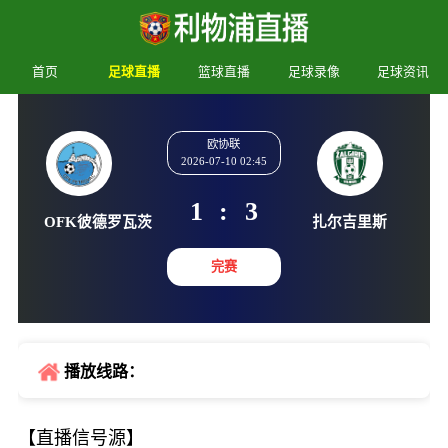
首页
足球直播
篮球直播
足球录像
足球资讯
欧协联
2026-07-10 02:45
1
:
3
OFK彼德罗瓦茨
扎尔吉
完赛
播放线路：
【直播信号源】