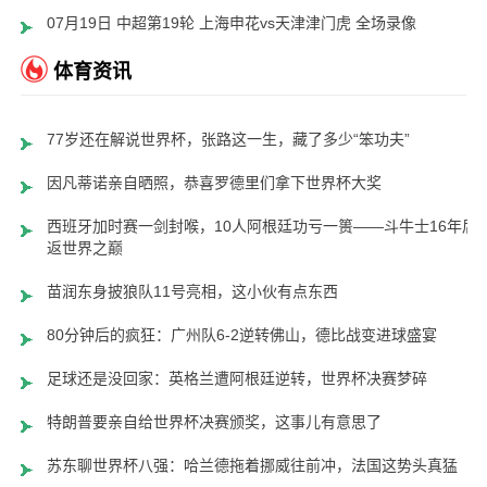
07月19日 中超第19轮 上海申花vs天津津门虎 全场录像
体育资讯
77岁还在解说世界杯，张路这一生，藏了多少“笨功夫”
因凡蒂诺亲自晒照，恭喜罗德里们拿下世界杯大奖
西班牙加时赛一剑封喉，10人阿根廷功亏一篑——斗牛士16年后
返世界之巅
苗润东身披狼队11号亮相，这小伙有点东西
80分钟后的疯狂：广州队6-2逆转佛山，德比战变进球盛宴
足球还是没回家：英格兰遭阿根廷逆转，世界杯决赛梦碎
特朗普要亲自给世界杯决赛颁奖，这事儿有意思了
苏东聊世界杯八强：哈兰德拖着挪威往前冲，法国这势头真猛