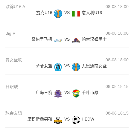
欧锦U16 A
08-08 18:00
捷克U16
VS
意大利U16
Big V
08-08 18:00
桑伯里飞机
VS
帕肯汉姆勇士
肯女篮联
08-08 18:00
萨菲女篮
VS
尤恩迪南女篮
日职联
08-08 18:15
广岛三箭
VS
千叶市原
球会友谊
08-08 18:15
里积斯堡男孩
VS
HEDW