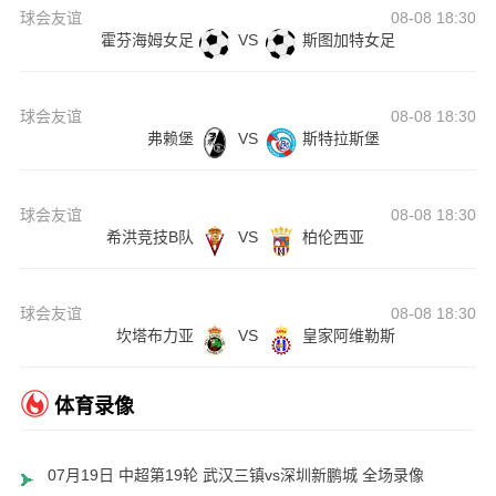
球会友谊
08-08 18:30
霍芬海姆女足
VS
斯图加特女足
球会友谊
08-08 18:30
弗赖堡
VS
斯特拉斯堡
球会友谊
08-08 18:30
希洪竞技B队
VS
柏伦西亚
球会友谊
08-08 18:30
坎塔布力亚
VS
皇家阿维勒斯
体育录像
07月19日 中超第19轮 武汉三镇vs深圳新鹏城 全场录像