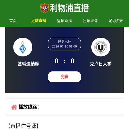
首页
足球直播
篮球直播
足球录像
足球资讯
欧罗巴杯
2026-07-10 01:00
0
:
0
基辅迪纳摩
克卢日
完赛
播放线路：
【直播信号源】