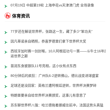
07月19日 中超第19轮 上海申花vs天津津门虎 全场录像
体育资讯
77岁还在解说世界杯，张路这一生，藏了多少“笨功夫”
因凡蒂诺亲自晒照，恭喜罗德里们拿下世界杯大奖
西班牙加时赛一剑封喉，10人阿根廷功亏一篑——斗牛士16年后
返世界之巅
苗润东身披狼队11号亮相，这小伙有点东西
80分钟后的疯狂：广州队6-2逆转佛山，德比战变进球盛宴
足球还是没回家：英格兰遭阿根廷逆转，世界杯决赛梦碎
特朗普要亲自给世界杯决赛颁奖，这事儿有意思了
苏东聊世界杯八强：哈兰德拖着挪威往前冲，法国这势头真猛