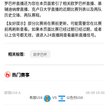
罗巴杯直播还为您在本页面索引了相关欧罗巴杯直播、基
辅迪纳摩直播、克卢日大学直播的近期比赛列表以及两队
历史交锋、两队赛程。
【友好提示】部分比赛将在赛前更新，可能需要您在比赛
前再刷新查看。如果本页面比赛已经过期已经过期，或者
以上信号都无效，请进入24直播网查看最新直播信号。
相关标签:
欧罗巴杯
热门赛事
欧锦U16 A
08-08 18:00
希腊U16
VS
以色列U16