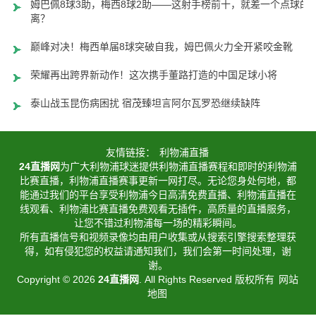
姆巴佩8球3助，梅西8球2助——这射手榜前十，就差一个点球的
离？
巅峰对决！梅西单届8球突破自我，姆巴佩火力全开紧咬金靴
荣耀再出跨界新动作！这次携手董路打造的中国足球小将
泰山战玉昆伤病困扰 宿茂臻坦言阿尔瓦罗恐继续缺阵
友情链接：
利物浦直播
24直播网
为广大利物浦球迷提供利物浦直播赛程和即时的利物浦
比赛直播，利物浦直播赛事更新一网打尽。无论您身处何地，都
能通过我们的平台享受利物浦今日高清免费直播、利物浦直播在
线观看、利物浦比赛直播免费观看无插件，高质量的直播服务，
让您不错过利物浦每一场的精彩瞬间。
所有直播信号和视频录像均由用户收集或从搜索引擎搜索整理获
得，如有侵犯您的权益请通知我们，我们会第一时间处理，谢
谢。
Copyright © 2026
24直播网
. All Rights Reserved 版权所有
网站
地图