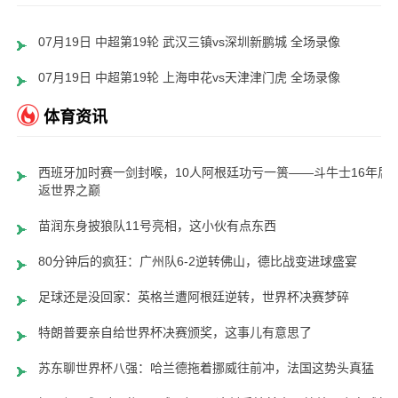
07月19日 中超第19轮 武汉三镇vs深圳新鹏城 全场录像
07月19日 中超第19轮 上海申花vs天津津门虎 全场录像
体育资讯
西班牙加时赛一剑封喉，10人阿根廷功亏一篑——斗牛士16年后
返世界之巅
苗润东身披狼队11号亮相，这小伙有点东西
80分钟后的疯狂：广州队6-2逆转佛山，德比战变进球盛宴
足球还是没回家：英格兰遭阿根廷逆转，世界杯决赛梦碎
特朗普要亲自给世界杯决赛颁奖，这事儿有意思了
苏东聊世界杯八强：哈兰德拖着挪威往前冲，法国这势头真猛