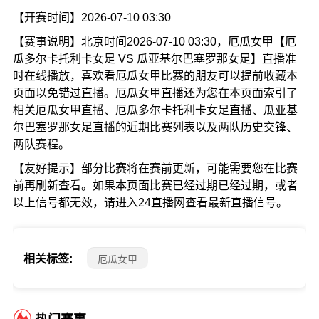
【开赛时间】2026-07-10 03:30
【赛事说明】北京时间2026-07-10 03:30，厄瓜女甲【厄
瓜多尔卡托利卡女足 VS 瓜亚基尔巴塞罗那女足】直播准
时在线播放，喜欢看厄瓜女甲比赛的朋友可以提前收藏本
页面以免错过直播。厄瓜女甲直播还为您在本页面索引了
相关厄瓜女甲直播、厄瓜多尔卡托利卡女足直播、瓜亚基
尔巴塞罗那女足直播的近期比赛列表以及两队历史交锋、
两队赛程。
【友好提示】部分比赛将在赛前更新，可能需要您在比赛
前再刷新查看。如果本页面比赛已经过期已经过期，或者
以上信号都无效，请进入24直播网查看最新直播信号。
相关标签:
厄瓜女甲