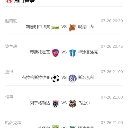
热门赛事
越南联
07-26 20:30
胡志明市飞翼
VS
岘港巨龙
波兰超
07-26 20:45
琴斯托霍瓦
VS
华沙普洛克
捷甲
07-26 21:00
布拉格斯拉维亚
VS
斯洛瓦科
俄甲
07-26 21:00
列宁格勒达
VS
乌拉尔
哈萨克超
07-26 21:00