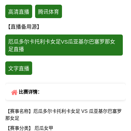
高清直播
腾讯体育
【直播备用源】
厄瓜多尔卡托利卡女足VS瓜亚基尔巴塞罗那女
足直播
文字直播
比赛详情：
【赛事名称】厄瓜多尔卡托利卡女足 VS 瓜亚基尔巴塞罗
那女足
【赛事分类】 厄瓜女甲