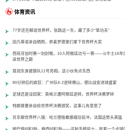
体育资讯
77岁还在解说世界杯，张路这一生，藏了多少“笨功夫”
因凡蒂诺亲自晒照，恭喜罗德里们拿下世界杯大奖
西班牙加时赛一剑封喉，10人阿根廷功亏一篑——斗牛士16年后
返世界之巅
苗润东身披狼队11号亮相，这小伙有点东西
80分钟后的疯狂：广州队6-2逆转佛山，德比战变进球盛宴
足球还是没回家：英格兰遭阿根廷逆转，世界杯决赛梦碎
特朗普要亲自给世界杯决赛颁奖，这事儿有意思了
苏东聊世界杯八强：哈兰德拖着挪威往前冲，法国这势头真猛
姆巴佩8球3助，梅西8球2助——这射手榜前十，就差一个点球的