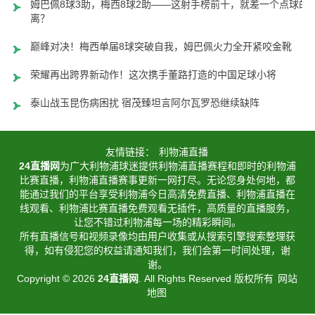
姆巴佩8球3助，梅西8球2助——这射手榜前十，就差一个点球的
离？
巅峰对决！梅西单届8球突破自我，姆巴佩火力全开紧咬金靴
荣耀再出跨界新动作！这次携手董路打造的中国足球小将
泰山战玉昆伤病困扰 宿茂臻坦言阿尔瓦罗恐继续缺阵
友情链接：
利物浦直播
24直播网
为广大利物浦球迷提供利物浦直播赛程和即时的利物浦
比赛直播，利物浦直播赛事更新一网打尽。无论您身处何地，都
能通过我们的平台享受利物浦今日高清免费直播、利物浦直播在
线观看、利物浦比赛直播免费观看无插件，高质量的直播服务，
让您不错过利物浦每一场的精彩瞬间。
所有直播信号和视频录像均由用户收集或从搜索引擎搜索整理获
得，如有侵犯您的权益请通知我们，我们会第一时间处理，谢
谢。
Copyright © 2026
24直播网
. All Rights Reserved 版权所有
网站
地图