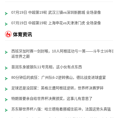
07月19日 中超第19轮 武汉三镇vs深圳新鹏城 全场录像
07月19日 中超第19轮 上海申花vs天津津门虎 全场录像
体育资讯
西班牙加时赛一剑封喉，10人阿根廷功亏一篑——斗牛士16年后
返世界之巅
苗润东身披狼队11号亮相，这小伙有点东西
80分钟后的疯狂：广州队6-2逆转佛山，德比战变进球盛宴
足球还是没回家：英格兰遭阿根廷逆转，世界杯决赛梦碎
特朗普要亲自给世界杯决赛颁奖，这事儿有意思了
苏东聊世界杯八强：哈兰德拖着挪威往前冲，法国这势头真猛