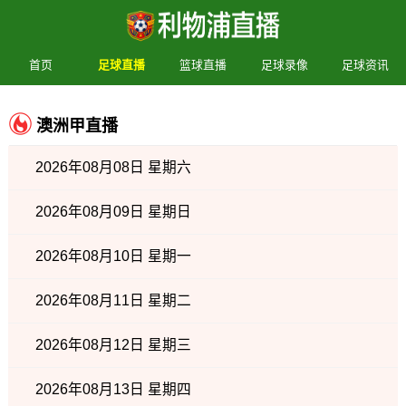
首页
足球直播
篮球直播
足球录像
足球资讯
澳洲甲直播
2026年08月08日 星期六
2026年08月09日 星期日
2026年08月10日 星期一
2026年08月11日 星期二
2026年08月12日 星期三
2026年08月13日 星期四