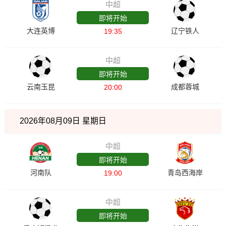
中超
即将开始
大连英博
辽宁铁人
19:35
中超
即将开始
云南玉昆
成都蓉城
20:00
2026年08月09日 星期日
中超
即将开始
河南队
青岛西海岸
19:00
中超
即将开始