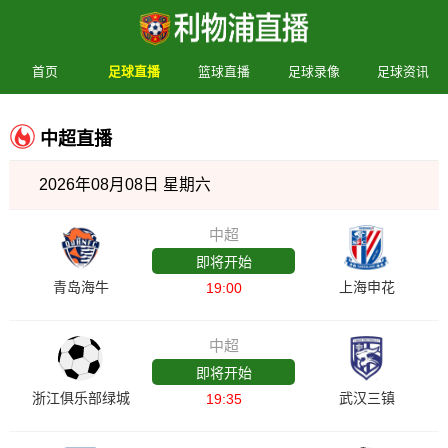
首页
足球直播
篮球直播
足球录像
足球资讯
中超直播
2026年08月08日 星期六
中超
即将开始
青岛海牛
上海申花
19:00
中超
即将开始
浙江俱乐部绿城
武汉三镇
19:35