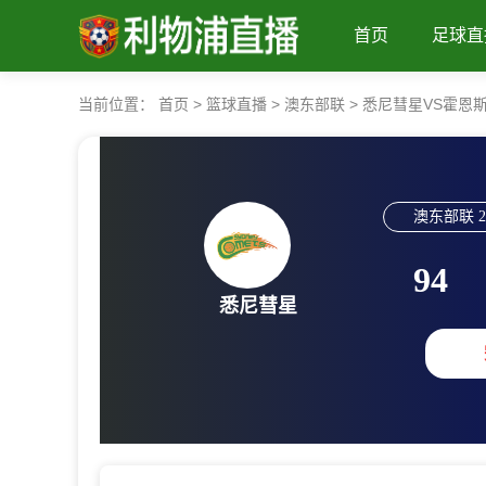
首页
足球直
当前位置：
首页
>
篮球直播
>
澳东部联
>
悉尼彗星VS霍恩
澳东部联
2
94
悉尼彗星