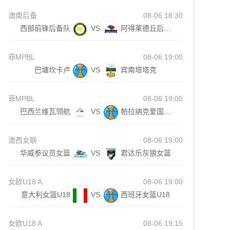
澳南后备
08-06 18:30
西部前锋后备队
VS
阿得莱德丘后备队
菲MPBL
08-06 19:00
巴塘坎卡卢
VS
宾南塔塔克
菲MPBL
08-06 19:00
巴西兰维瓦领航
VS
帕拉纳克爱国者队
澳西女联
08-06 19:00
华威参议员女篮
VS
君达乐灰狼女篮
女欧U18 A
08-06 19:00
意大利女篮U18
VS
西班牙女篮U18
女欧U18 A
08-06 19:15